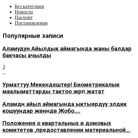
Без категории
Новости
Паспорт
Постановления
Популярные записи
Аламудун Айылдык аймагында жаны балдар
бакчасы ачылды
3
...
Урматтуу Мекендештер! Биометрикалык
маалыматтарды тактоо жүрүп жатат
Аламүдүн айыл аймагында ыктыярдуу элдик
кошуундар жөнүндө Жобо....
Положения о квартальных и домовых
комитетов ,предоставлении материальной...