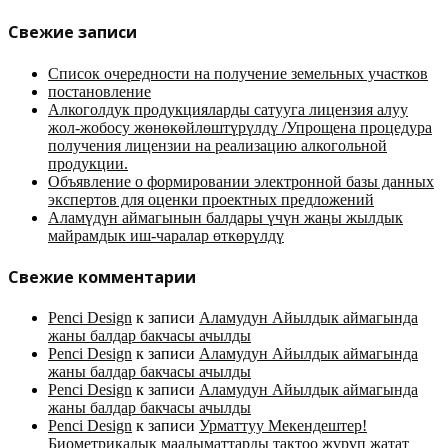
Свежие записи
Список очередности на получение земельных участков
постановление
Алкоголдук продукцияларды сатууга лицензия алуу
жол-жобосу жөнөкөйлөштүрүлдү /Упрощена процедура
получения лицензии на реализацию алкогольной
продукции.
Объявление о формировании электронной базы данных
экспертов для оценки проектных предложений
Аламүдүн аймагынын балдары үчүн жаңы жылдык
майрамдык иш-чаралар өткөрүлдү
Свежие комментарии
Penci Design
к записи
Аламудун Айылдык аймагында
жаны балдар бакчасы ачылды
Penci Design
к записи
Аламудун Айылдык аймагында
жаны балдар бакчасы ачылды
Penci Design
к записи
Аламудун Айылдык аймагында
жаны балдар бакчасы ачылды
Penci Design
к записи
Урматтуу Мекендештер!
Биометрикалык маалыматтарды тактоо жүрүп жатат