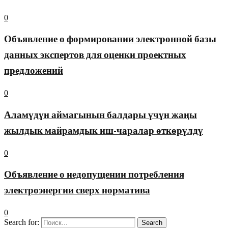
0
Объявление о формировании электронной базы
данных экспертов для оценки проектных
предложений
0
Аламүдүн аймагынын балдары үчүн жаңы
жылдык майрамдык иш-чаралар өткөрүлдү
0
Объявление о недопущении потребления
электроэнергии сверх норматива
0
Search for:
Search